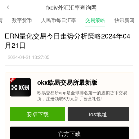
fxdiv外汇汇率查询网
情
数字货币
人民币每日汇率
交易策略
快讯新闻
ERN量化交易今日走势分析策略2024年04
月21日
2024-04-21 13:27:05
okx欧易交易所最新版
欧易交易所app是全球排名第一的虚拟货币交易
所，注册领取6万元新手盲盒礼包!
安卓下载
ios地址
官方下载