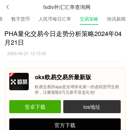
fxdiv外汇汇率查询网
情
数字货币
人民币每日汇率
交易策略
快讯新闻
PHA量化交易今日走势分析策略2024年04
月21日
2024-04-21 13:15:05
okx欧易交易所最新版
欧易交易所app是全球排名第一的虚拟货币交易
所，注册领取6万元新手盲盒礼包!
安卓下载
ios地址
官方下载