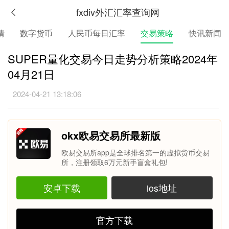
fxdiv外汇汇率查询网
情
数字货币
人民币每日汇率
交易策略
快讯新闻
SUPER量化交易今日走势分析策略2024年
04月21日
2024-04-21 13:18:06
okx欧易交易所最新版
欧易交易所app是全球排名第一的虚拟货币交易
所，注册领取6万元新手盲盒礼包!
安卓下载
ios地址
官方下载