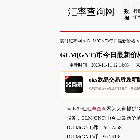
DAT
汇率查询网
行
数
汇
据
实时汇率网
>
GLM(GNT)每日最新价格
>
GLM(GNT)币今日最新价格
更新时间：2023-11-11 12:14:06
|
来
okx欧易交易所最新
欧易交易所app是全球排名第一的虚
fxdiv外汇
汇率查询
网为大家提供GL
服务，GLM(GNT)币今日最新价格
1GLM(GNT)币= ￥1.7258;
1GLM(GNT)币= $0.2418;