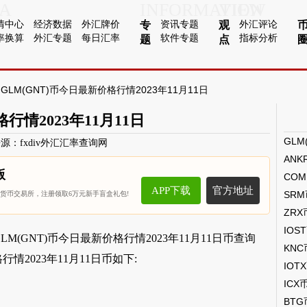
A
INFORMATION
VIEW
情中心
经济数据
外汇牌价
资讯专题
外汇评论
专
观
率换算
外汇专题
每日汇率
软件专题
指标分析
题
点
 GLM(GNT)币今日最新价格行情2023年11月11日
行情2023年11月11日
源：fxdiv外汇汇率查询网
ANK
版
CO
APP下载
官方地址
SR
拟货币交易所，注册领取6万元新手盲盒礼包!
ZRX
IOS
M(GNT)币今日最新价格行情2023年11月11日币查询
KN
行情2023年11月11日币如下:
IOT
ICX
BT