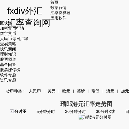
首页
数据行情
fxdiv外汇
汇率换算器
应用软件
汇率查询网
区块链
加密货币行情
数字货币
人民币每日汇率
交易策略
快讯新闻
理财知识
股票频道
基金问答
股票涨停榜
软件专题
资讯专题
货币种类：
人民币
|
美元
|
欧元
|
英镑
|
瑞郎
|
澳元
|
加元
瑞郎港元汇率走势图
分时图
5分钟分时
30分钟分时
30分钟K线
日