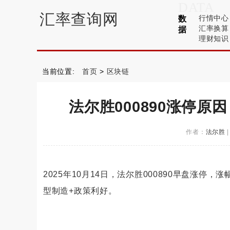
DATA
汇率查询网
行情中心
数
汇率换算
据
理财知识
当前位置:
首页
>
区块链
法尔胜000890涨停
作者：
法尔胜
2025年10月14日，
法尔胜000890早盘涨停，涨
型制造+政策利好。