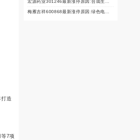
宏源药业301246最新涨停原因:合成生物+生物医药政策+创新药（2025年10月13日）
梅雁吉祥600868最新涨停原因:绿色电力+西电西用+能源布局优化（2025年10月13日）
年打造
等7项