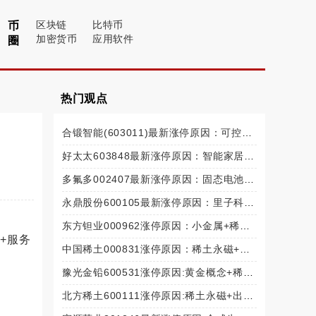
区块链
比特币
币
加密货币
应用软件
圈
热门观点
合锻智能(603011)最新涨停原因：可控核聚变+工业母机+新能源汽车(205年10月14日)
好太太603848最新涨停原因：智能家居+数字家庭+家用轻工（2025年10月14日）
多氟多002407最新涨停原因：固态电池+锂电池+储能（2025年10月13日）
永鼎股份600105最新涨停原因：里子科技+5G+工业互联网+光通信模块（2025年10月13日）
东方钽业000962涨停原因：小金属+稀土出口管制+新材料（2025年10月13日）
+服务
中国稀土000831涨停原因：稀土永磁+出口管制+战略资源（2025年10月13日）
豫光金铅600531涨停原因:黄金概念+稀土永磁+避险情绪（2025年10月13日）
北方稀土600111涨停原因:稀土永磁+出口管制+业绩预增（2025年10月13日）